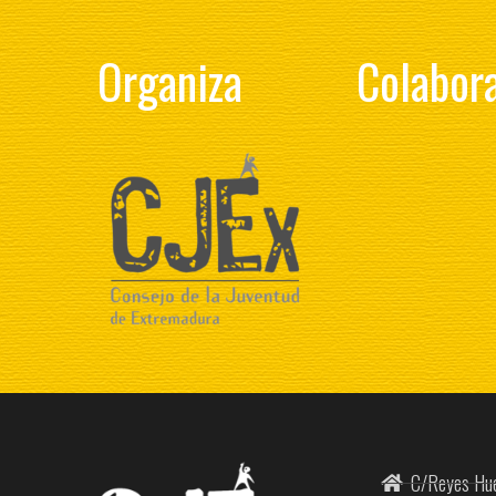
Organiza
Colabor
C/Reyes Hue