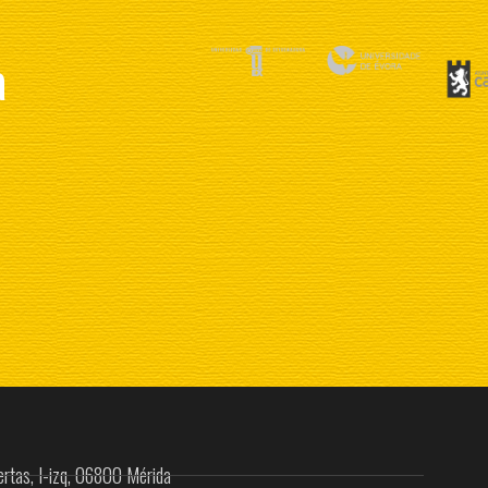
a
rtas, I-izq, 06800 Mérida