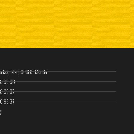
rtas, I-izq, 06800 Mérida
00 93 30
00 93 37
00 93 37
g