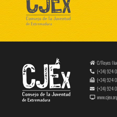
C/Reyes Hue
(+34) 924 
(+34) 924 
(+34) 924 
www.cjex.or