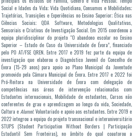
principais os estudos de Família, Género e Vida Pessoal; Tempo
Social e Idades da Vida; Vida Quotidiana, Consumos e Mobilidades;
Trajetórias, Transições e Experiências no Ensino Superior; Ética nas
Ciências Sociais; QDA Software, Metodologias Qualitativas,
Sensoriais e Criativas de Investigação Social. Em 2015 coordenou a
equipa pluridisciplinar do projeto “O abandono escolar no Ensino
Superior – Estudo de Caso da Universidade de Évora”, financiado
pelo PO AT/FSE QREN. Entre 2017 e 2019 fez parte da equipa de
investigação que elaborou o Diagnóstico Juvenil do Concelho de
Évora (15-29 anos) para apoio ao Plano Municipal da Juventude
promovido pela Câmara Municipal de Évora. Entre 2017 e 2022 foi
Pró-Reitora na Universidade de Évora com delegação de
competências nas áreas de intervenção relacionadas com
Estudantes internacionais, Mobilidade de estudantes, Cursos não
conferentes de grau e aprendizagem ao longo da vida, Sociedade,
Cultura e
Alumni
; Voluntariado e apoio aos estudantes. Entre 2019 e
2022 integrou a equipa do projeto transnacional e interuniversitário
STUPS (Student Participation Without Borders | Participação
Estudantil Sem Fronteiras), no âmbito do qual coautorou a