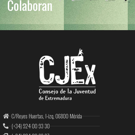
Colaboran
C/Reyes Huertas, I-izq, 06800 Mérida
(+34) 924 00 93 30