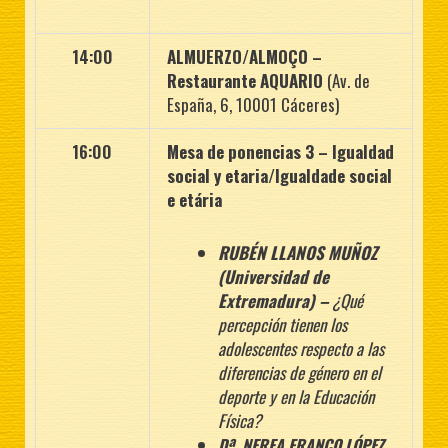
14:00
ALMUERZO/ALMOÇO
–
Restaurante AQUARIO
(Av. de
España, 6, 10001 Cáceres)
16:00
Mesa de ponencias 3 – Igualdad
social y etaria/Igualdade social
e etária
RUBÉN LLANOS MUÑOZ
(Universidad de
Extremadura) –
¿Qué
percepción
tienen los
adolescentes respecto a las
diferencias de género en el
deporte y en la
Educación
Física?
Dª. NEREA FRANCO LÓPEZ