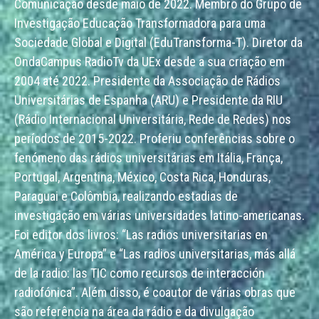
Comunicação desde maio de 2022. Membro do Grupo de
Investigação Educação Transformadora para uma
Sociedade Global e Digital (EduTransforma-T). Diretor da
OndaCampus RadioTv da UEx desde a sua criação em
2004 até 2022. Presidente da Associação de Rádios
Universitárias de Espanha (ARU) e Presidente da RIU
(Rádio Internacional Universitária, Rede de Redes) nos
períodos de 2015-2022. Proferiu conferências sobre o
fenómeno das rádios universitárias em Itália, França,
Portugal, Argentina, México, Costa Rica, Honduras,
Paraguai e Colômbia, realizando estadias de
investigação em várias universidades latino-americanas.
Foi editor dos livros: “Las radios universitarias en
América y Europa” e “Las radios universitarias, más allá
de la radio: las TIC como recursos de interacción
radiofónica”. Além disso, é coautor de várias obras que
são referência na área da rádio e da divulgação