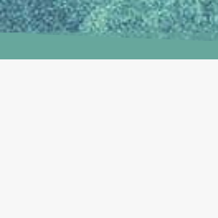
Comité Científico
IX Seminário
Ibérico de
Investigação em
Juventude
IXSIIJ – COMITÉ - PT