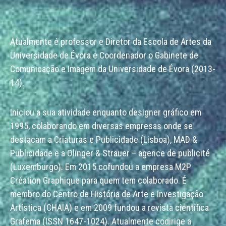
Atualmente é professor e Diretor da Escola de Artes da
Universidade de Évora e Coordenador o Gabinete de
Comunicação e Imagem da Universidade de Évora (2013-
14).
Iniciou a sua atividade enquanto designer gráfico em
1995, colaborando em diversas empresas onde se
destacam a Criaturas e Publicidade (Lisboa), MAD &
Publicidade e a Olinger & Strauer – agence de publicité
(Luxemburgo). Em 2015 cofundou a empresa M2P
Création Graphique para quem tem colaborado. É
membro do Centro de História de Arte e Investigação
Artística (CHAIA) e em 2009 fundou a revista científica
Grafema (ISSN 1647-1024). Atualmente codirige a